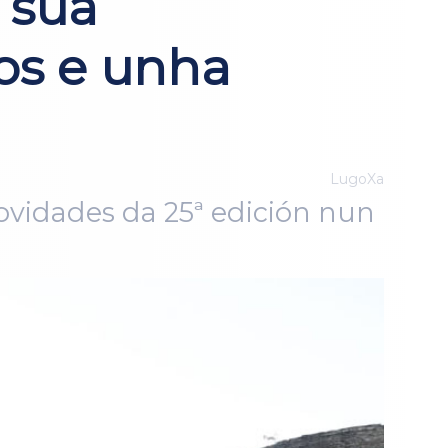
 súa
os e unha
LugoXa
novidades da 25ª edición nun