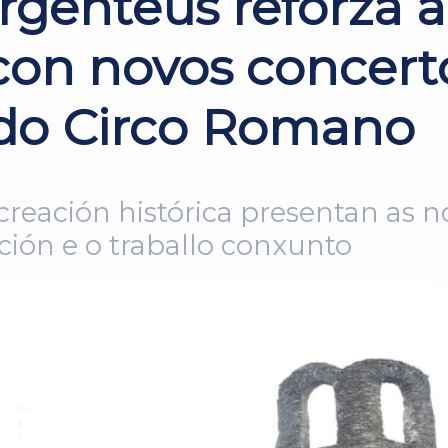
rgenteus reforza a
on novos concert
n do Circo Romano
ecreación histórica presentan as 
ión e o traballo conxunto