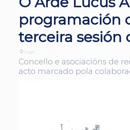
O Arde Lucus A
programación c
terceira sesió
Lugo
Concello e asociacións de r
acto marcado pola colaborac