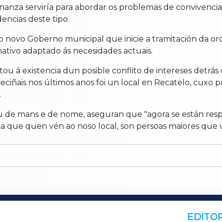
anza serviría para abordar os problemas de convivencia 
encias deste tipo.
o novo Goberno municipal que inicie a tramitación da o
tivo adaptado ás necesidades actuais.
u á existencia dun posible conflito de intereses detrás
ciñais nos últimos anos foi un local en Recatelo, cuxo 
.
ou de mans e de nome, aseguran que "agora se están resp
xa que quen vén ao noso local, son persoas maiores que v
EDITOR