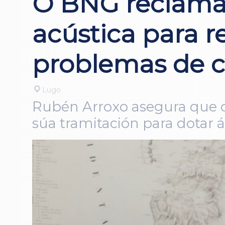
O BNG reclama
acústica para re
problemas de c
Lugo
Rubén Arroxo asegura que o 
súa tramitación para dotar 