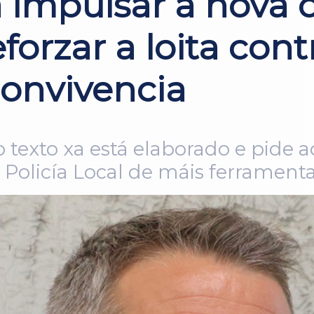
 impulsar a nova 
forzar a loita cont
onvivencia
texto xa está elaborado e pide ao
á Policía Local de máis ferrament