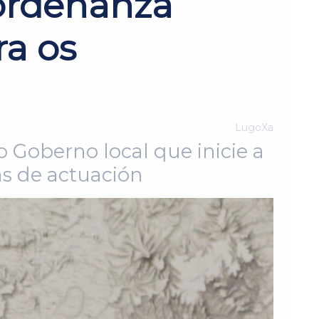
ordenanza
ra os
LugoXa
 Goberno local que inicie a
as de actuación