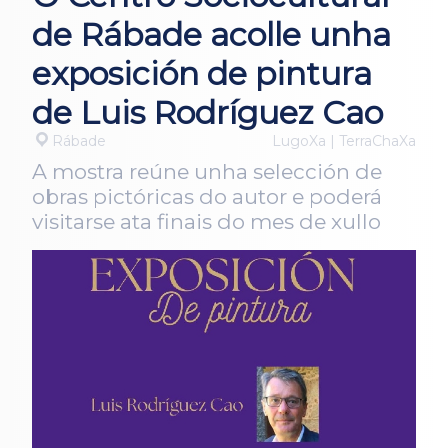
de Rábade acolle unha
exposición de pintura
de Luis Rodríguez Cao
Rábade
LugoXa | TerraChaXa
A mostra reúne unha selección de
obras pictóricas do autor e poderá
visitarse ata finais do mes de xullo