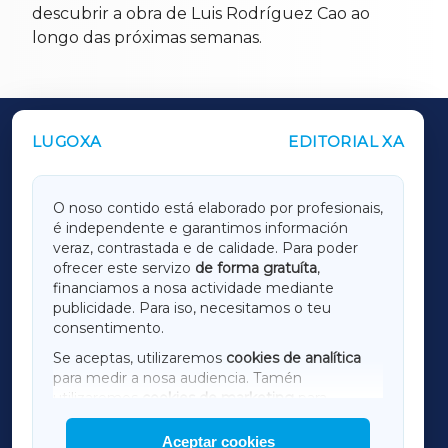
descubrir a obra de Luis Rodríguez Cao ao
longo das próximas semanas.
LUGOXA
EDITORIAL XA
OUTROS PERIÓDICOS
GALICIAXA
O noso contido está elaborado por profesionais,
é independente e garantimos información
LUGOXA
veraz, contrastada e de calidade. Para poder
ofrecer este servizo
de forma gratuíta
,
financiamos a nosa actividade mediante
TERRACHAXA
publicidade. Para iso, necesitamos o teu
consentimento.
SARRIAXA
Se aceptas, utilizaremos
cookies de analítica
para medir a nosa audiencia. Tamén
AMARIÑAXA
utilizaremos
cookies de marketing
para
mostrar publicidade de terceiros.
Aceptar cookies
RIBEIRASACRAXA