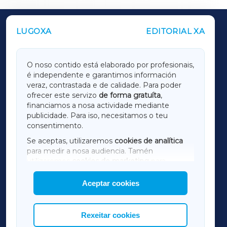
LUGOXA
EDITORIAL XA
OUTROS PERIÓDICOS
GALICIAXA
O noso contido está elaborado por profesionais,
é independente e garantimos información
LUGOXA
veraz, contrastada e de calidade. Para poder
ofrecer este servizo
de forma gratuíta
,
financiamos a nosa actividade mediante
TERRACHAXA
publicidade. Para iso, necesitamos o teu
consentimento.
SARRIAXA
Se aceptas, utilizaremos
cookies de analítica
para medir a nosa audiencia. Tamén
AMARIÑAXA
utilizaremos
cookies de marketing
para
mostrar publicidade de terceiros.
Aceptar cookies
RIBEIRASACRAXA
Así mesmo, podes personalizar a elección das
cookies que desexas permitir.
ACORUÑAXA
Rexeitar cookies