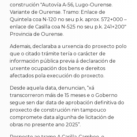
construción "Autovía A-56, Lugo-Ourense.
Variante de Ourense. Tramo: Enlace de
Quintela coa N-120 no seu p.k. aprox. 572+000 –
enlace de Casilla coa N-525 no seu p.k. 241+200"
Provincia de Ourense.
Ademais, declaraba a urxencia do proxecto polo
que o citado trámite tería o carácter de
información pública previa á declaración de
urxente ocupación dos bens e dereitos
afectados pola execución do proxecto.
Desde aquela data, denuncian, “xá
transcorreron máis de 15 meses e o Goberno
segue sen dar data de aprobación definitiva do
proxecto de construción nin tampouco
compromete data algunha de licitación de
obras no presente ano 2025”.
Respecto ao tramo A Casilla-Cambeo, o