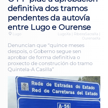
definitiva dos tramos
pendentes da autovía
entre Lugo e Ourense
Lugo
LugoXa | RibeiraSacraXa |
OurenseXa
Denuncian que “quince meses
despois, o Goberno segue sen
aprobar de forma definitiva o
proxecto de construción do tramo
Quintela-A Casilla”