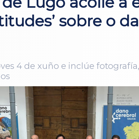
 de Lugo acolle a 
itudes’ sobre o da
ves 4 de xuño e inclúe fotografía
dos