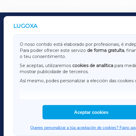
LUGOXA
OUTROS PERIÓDICOS
GALICIAXA
LUGOX
O noso contido está elaborado por profesionais, é inde
Para poder ofrecer este servizo
de forma gratuíta
, fin
AMARIÑAXA
RIBEIR
o teu consentimento.
OURENSEXA
Se aceptas, utilizaremos
cookies de analítica
para medir
mostrar publicidade de terceiros.
Así mesmo, podes personalizar a elección das cookies 
F
I
H
Aceptar cookies
Queres personalizar a túa aceptación de cookies? Faino aqu