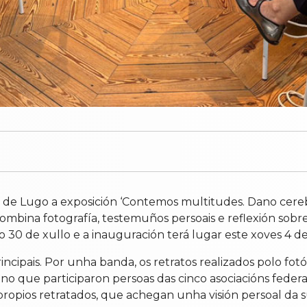
e de Lugo a exposición ‘Contemos multitudes. Dano cereb
 combina fotografía, testemuños persoais e reflexión sobr
o 30 de xullo e a inauguración terá lugar este xoves 4 de
ncipais. Por unha banda, os retratos realizados polo fo
 no que participaron persoas das cinco asociacións feder
pios retratados, que achegan unha visión persoal da sú