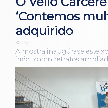
O Vello Cárcere
‘Contemos mult
adquirido
Lugo
A mostra inaugúrase este xo
inédito con retratos amplia