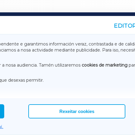
EDITOR
A
TERRACHAXA
pendente e garantimos información veraz, contrastada e de calid
anciamos a nosa actividade mediante publicidade. Para iso, neces
ASACRAXA
ACORUÑAXA
 a nosa audiencia. Tamén utilizaremos
cookies de marketing
par
que desexas permitir.
ACEBOOK
CONTACTO
NSTAGRAM
EMEROTECA
Rexeitar cookies
í.