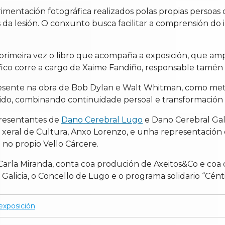
mentación fotográfica realizados polas propias persoas 
as da lesión. O conxunto busca facilitar a comprensión d
rimeira vez o libro que acompaña a exposición, que ampl
fico corre a cargo de Xaime Fandiño, responsable tamén 
presente na obra de Bob Dylan e Walt Whitman, como me
do, combinando continuidade persoal e transformación v
presentantes de
Dano Cerebral Lugo
e Dano Cerebral Gali
r xeral de Cultura, Anxo Lorenzo, e unha representación 
 no propio Vello Cárcere.
Carla Miranda, conta coa produción de Axeitos&Co e coa 
alicia, o Concello de Lugo e o programa solidario “Céntim
exposición