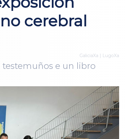
exposición
no cerebral
GaliciaXa | LugoXa
, testemuños e un libro