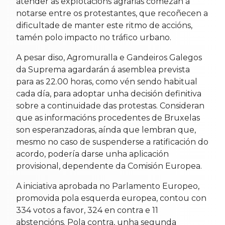
atender as explotacións agrarias comezan a
notarse entre os protestantes, que recoñecen a
dificultade de manter este ritmo de accións,
tamén polo impacto no tráfico urbano.
A pesar diso, Agromuralla e Gandeiros Galegos
da Suprema agardarán á asemblea prevista
para as 22.00 horas, como vén sendo habitual
cada día, para adoptar unha decisión definitiva
sobre a continuidade das protestas. Consideran
que as informacións procedentes de Bruxelas
son esperanzadoras, aínda que lembran que,
mesmo no caso de suspenderse a ratificación do
acordo, podería darse unha aplicación
provisional, dependente da Comisión Europea.
A iniciativa aprobada no Parlamento Europeo,
promovida pola esquerda europea, contou con
334 votos a favor, 324 en contra e 11
abstencións. Pola contra, unha segunda