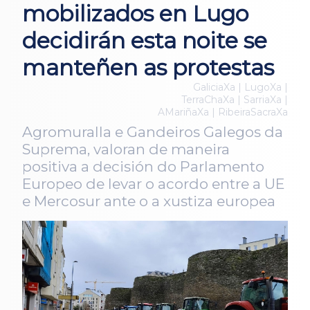
mobilizados en Lugo
decidirán esta noite se
manteñen as protestas
GaliciaXa | LugoXa |
TerraChaXa | SarriaXa |
AMariñaXa | RibeiraSacraXa
Agromuralla e Gandeiros Galegos da
Suprema, valoran de maneira
positiva a decisión do Parlamento
Europeo de levar o acordo entre a UE
e Mercosur ante o a xustiza europea