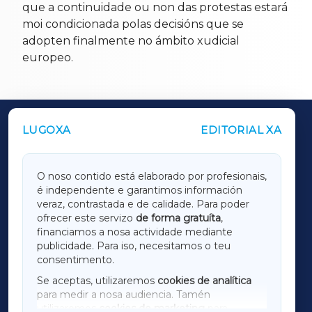
que a continuidade ou non das protestas estará
moi condicionada polas decisións que se
adopten finalmente no ámbito xudicial
europeo.
LUGOXA
EDITORIAL XA
OUTROS PERIÓDICOS
GALICIAXA
O noso contido está elaborado por profesionais,
é independente e garantimos información
LUGOXA
veraz, contrastada e de calidade. Para poder
ofrecer este servizo
de forma gratuíta
,
financiamos a nosa actividade mediante
TERRACHAXA
publicidade. Para iso, necesitamos o teu
consentimento.
SARRIAXA
Se aceptas, utilizaremos
cookies de analítica
para medir a nosa audiencia. Tamén
AMARIÑAXA
utilizaremos
cookies de marketing
para