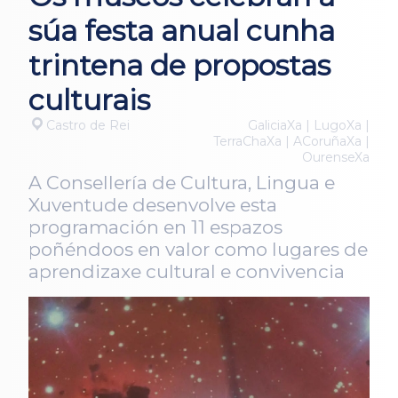
súa festa anual cunha
trintena de propostas
culturais
Castro de Rei
GaliciaXa | LugoXa |
TerraChaXa | ACoruñaXa |
OurenseXa
A Consellería de Cultura, Lingua e
Xuventude desenvolve esta
programación en 11 espazos
poñéndoos en valor como lugares de
aprendizaxe cultural e convivencia