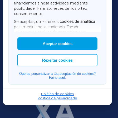
financiamos a nosa actividade mediante
TERRACHAXA
publicidade. Para iso, necesitamos o teu
consentimento.
SARRIAXA
Se aceptas, utilizaremos
cookies de analítica
para medir a nosa audiencia. Tamén
AMARIÑAXA
utilizaremos
cookies de marketing
para
mostrar publicidade de terceiros.
Aceptar cookies
RIBEIRASACRAXA
Así mesmo, podes personalizar a elección das
cookies que desexas permitir.
ACORUÑAXA
Rexeitar cookies
FERROLXA
Queres personalizar a túa aceptación de cookies?
Faino aquí.
OURENSEXA
Política de cookies
Política de privacidade