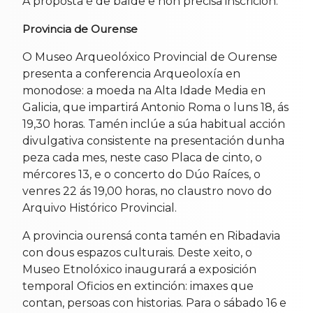
A proposta é de balde e non precisa inscrición.
Provincia de Ourense
O Museo Arqueolóxico Provincial de Ourense
presenta a conferencia Arqueoloxía en
monodose: a moeda na Alta Idade Media en
Galicia, que impartirá Antonio Roma o luns 18, ás
19,30 horas. Tamén inclúe a súa habitual acción
divulgativa consistente na presentación dunha
peza cada mes, neste caso Placa de cinto, o
mércores 13, e o concerto do Dúo Raíces, o
venres 22 ás 19,00 horas, no claustro novo do
Arquivo Histórico Provincial.
A provincia ourensá conta tamén en Ribadavia
con dous espazos culturais. Deste xeito, o
Museo Etnolóxico inaugurará a exposición
temporal Oficios en extinción: imaxes que
contan, persoas con historias. Para o sábado 16 e