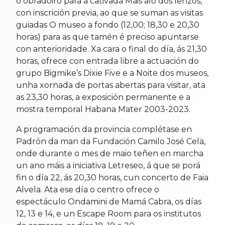
o obradoiro para a cativada Máis aló dos lenzos,
con inscrición previa, ao que se suman as visitas
guiadas O museo a fondo (12,00; 18,30 e 20,30
horas) para as que tamén é preciso apuntarse
con anterioridade. Xa cara o final do día, ás 21,30
horas, ofrece con entrada libre a actuación do
grupo Bigmike’s Dixie Five e a Noite dos museos,
unha xornada de portas abertas para visitar, ata
as 23,30 horas, a exposición permanente e a
mostra temporal Habana Mater 2003-2023.
A programación da provincia complétase en
Padrón da man da Fundación Camilo José Cela,
onde durante o mes de maio teñen en marcha
un ano máis a iniciativa Letreseo, á que se porá
fin o día 22, ás 20,30 horas, cun concerto de Faia
Alvela. Ata ese día o centro ofrece o
espectáculo Ondamini de Mamá Cabra, os días
12, 13 e 14, e un Escape Room para os institutos