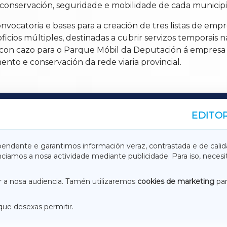
nservación, seguridade e mobilidade de cada municipio”,
ocatoria e bases para a creación de tres listas de empr
ficios múltiples, destinadas a cubrir servizos temporais 
con cazo para o Parque Móbil da Deputación á empresa 
nto e conservación da rede viaria provincial.
EDITOR
A
TERRACHAXA
pendente e garantimos información veraz, contrastada e de calid
anciamos a nosa actividade mediante publicidade. Para iso, neces
ASACRAXA
ACORUÑAXA
 a nosa audiencia. Tamén utilizaremos
cookies de marketing
par
que desexas permitir.
ACEBOOK
CONTACTO