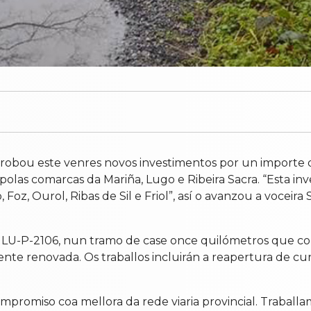
bou este venres novos investimentos por un importe de
 polas comarcas da Mariña, Lugo e Ribeira Sacra. “Esta in
Foz, Ourol, Ribas de Sil e Friol”, así o avanzou a voceira 
 da LU-P-2106, nun tramo de case once quilómetros que c
nte renovada. Os traballos incluirán a reapertura de cu
romiso coa mellora da rede viaria provincial. Traballamo