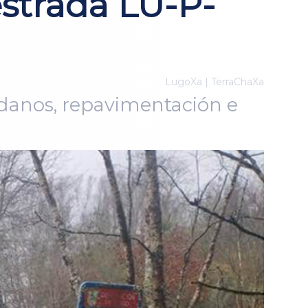
strada LU-P-
LugoXa | TerraChaXa
e danos, repavimentación e