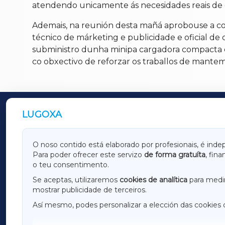
atendendo unicamente ás necesidades reais de co
Ademais, na reunión desta mañá aprobouse a conv
técnico de márketing e publicidade e oficial de o
subministro dunha minipa cargadora compacta 
co obxectivo de reforzar os traballos de manteme
LUGOXA
OUTROS PERIÓDICOS
GALICIAXA
LUGOX
O noso contido está elaborado por profesionais, é inde
Para poder ofrecer este servizo
de forma gratuíta
, fin
AMARIÑAXA
RIBEIR
o teu consentimento.
OURENSEXA
Se aceptas, utilizaremos
cookies de analítica
para medir
mostrar publicidade de terceiros.
Así mesmo, podes personalizar a elección das cookies 
F