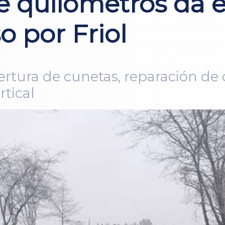
 quilómetros da e
o por Friol
pertura de cunetas, reparación d
rtical