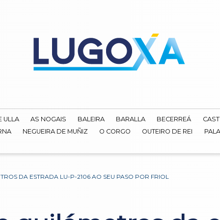
E ULLA
AS NOGAIS
BALEIRA
BARALLA
BECERREÁ
CAST
RNA
NEGUEIRA DE MUÑIZ
O CORGO
OUTEIRO DE REI
PALA
ROS DA ESTRADA LU-P-2106 AO SEU PASO POR FRIOL