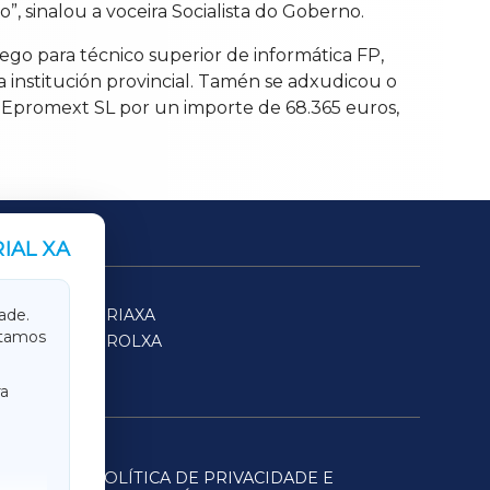
 sinalou a voceira Socialista do Goberno.
ego para técnico superior de informática FP,
na institución provincial. Tamén se adxudicou o
Epromext SL por un importe de 68.365 euros,
IAL XA
SARRIAXA
ade.
itamos
FERROLXA
a
POLÍTICA DE PRIVACIDADE E