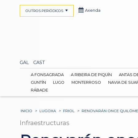
Axenda
OUTROS PERIÓDICOS
GAL
CAST
A FONSAGRADA
A RIBEIRA DE PIQUÍN
ANTAS D
GUNTÍN
LUGO
MONTERROSO
NAVIA DE SUA
RÁBADE
INICIO
>
LUGOXA
>
FRIOL
>
RENOVARÁN ONCE QUILÓMET
Infraestructuras