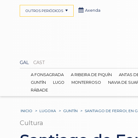
Axenda
OUTROS PERIÓDICOS
GAL
CAST
A FONSAGRADA
A RIBEIRA DE PIQUÍN
ANTAS D
GUNTÍN
LUGO
MONTERROSO
NAVIA DE SUA
RÁBADE
INICIO
>
LUGOXA
>
GUNTÍN
>
SANTIAGO DE FERROI, EN G
Cultura