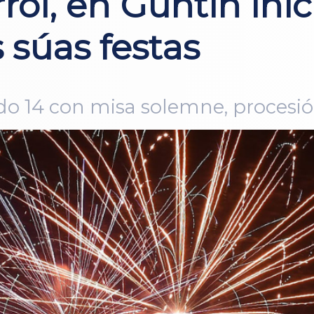
roi, en Guntín inic
 súas festas
 14 con misa solemne, procesió