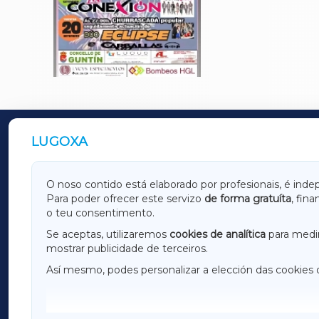
LUGOXA
OUTROS PERIÓDICOS
GALICIAXA
LUGOX
O noso contido está elaborado por profesionais, é inde
Para poder ofrecer este servizo
de forma gratuíta
, fin
AMARIÑAXA
RIBEIR
o teu consentimento.
OURENSEXA
Se aceptas, utilizaremos
cookies de analítica
para medir
mostrar publicidade de terceiros.
Así mesmo, podes personalizar a elección das cookies 
F
I