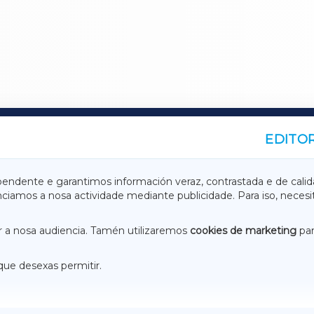
EDITOR
A
TERRACHAXA
pendente e garantimos información veraz, contrastada e de calid
anciamos a nosa actividade mediante publicidade. Para iso, neces
ASACRAXA
ACORUÑAXA
 a nosa audiencia. Tamén utilizaremos
cookies de marketing
par
que desexas permitir.
ACEBOOK
CONTACTO
NSTAGRAM