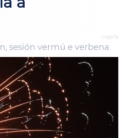
ia a
LugoXa
n, sesión vermú e verbena