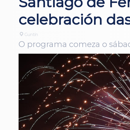
Santiago de Fer
celebración das
Guntín
O programa comeza o sábado