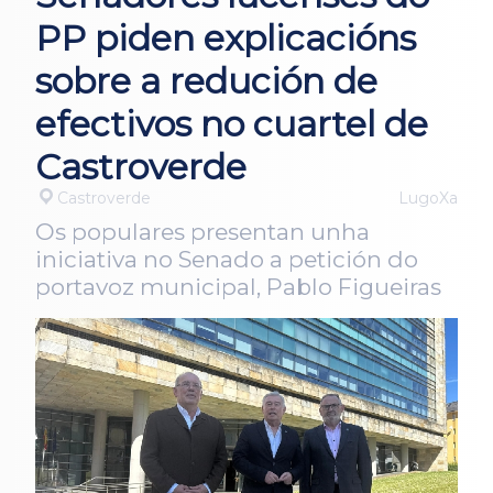
PP piden explicacións
sobre a redución de
efectivos no cuartel de
Castroverde
Castroverde
LugoXa
Os populares presentan unha
iniciativa no Senado a petición do
portavoz municipal, Pablo Figueiras