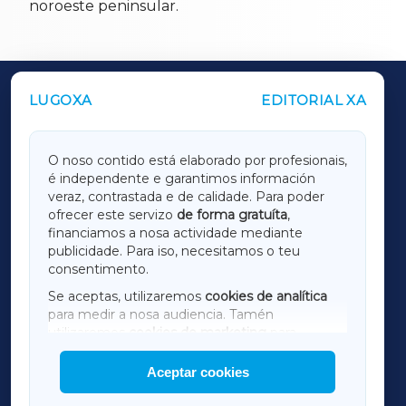
noroeste peninsular.
LUGOXA
EDITORIAL XA
OUTROS PERIÓDICOS
GALICIAXA
O noso contido está elaborado por profesionais,
é independente e garantimos información
LUGOXA
veraz, contrastada e de calidade. Para poder
ofrecer este servizo
de forma gratuíta
,
financiamos a nosa actividade mediante
TERRACHAXA
publicidade. Para iso, necesitamos o teu
consentimento.
SARRIAXA
Se aceptas, utilizaremos
cookies de analítica
para medir a nosa audiencia. Tamén
AMARIÑAXA
utilizaremos
cookies de marketing
para
mostrar publicidade de terceiros.
Aceptar cookies
RIBEIRASACRAXA
Así mesmo, podes personalizar a elección das
cookies que desexas permitir.