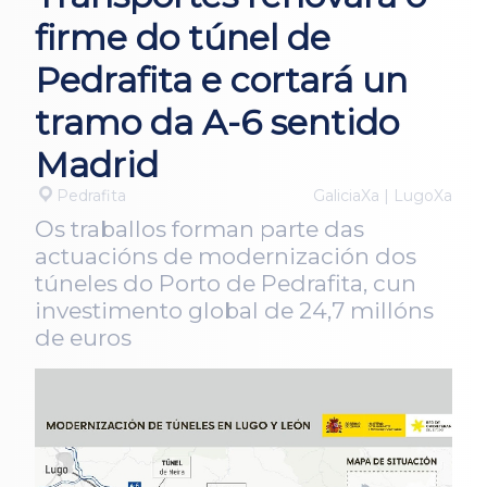
firme do túnel de
Pedrafita e cortará un
tramo da A-6 sentido
Madrid
Pedrafita
GaliciaXa | LugoXa
Os traballos forman parte das
actuacións de modernización dos
túneles do Porto de Pedrafita, cun
investimento global de 24,7 millóns
de euros