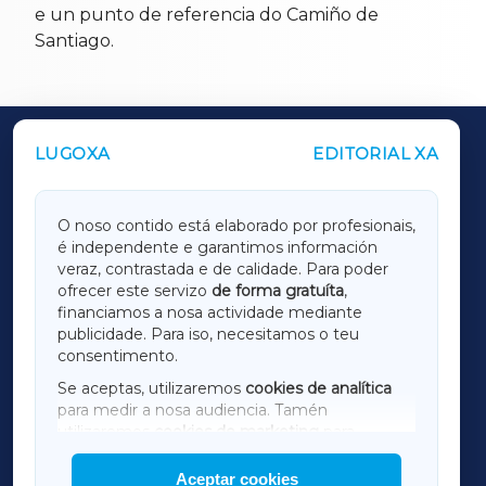
e un punto de referencia do Camiño de
Santiago.
LUGOXA
EDITORIAL XA
OUTROS PERIÓDICOS
GALICIAXA
O noso contido está elaborado por profesionais,
é independente e garantimos información
LUGOXA
veraz, contrastada e de calidade. Para poder
ofrecer este servizo
de forma gratuíta
,
financiamos a nosa actividade mediante
TERRACHAXA
publicidade. Para iso, necesitamos o teu
consentimento.
SARRIAXA
Se aceptas, utilizaremos
cookies de analítica
para medir a nosa audiencia. Tamén
AMARIÑAXA
utilizaremos
cookies de marketing
para
mostrar publicidade de terceiros.
Aceptar cookies
RIBEIRASACRAXA