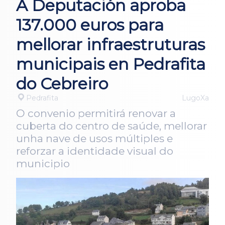
A Deputación aproba
137.000 euros para
mellorar infraestruturas
municipais en Pedrafita
do Cebreiro
Pedrafita
LugoXa
O convenio permitirá renovar a
cuberta do centro de saúde, mellorar
unha nave de usos múltiples e
reforzar a identidade visual do
municipio