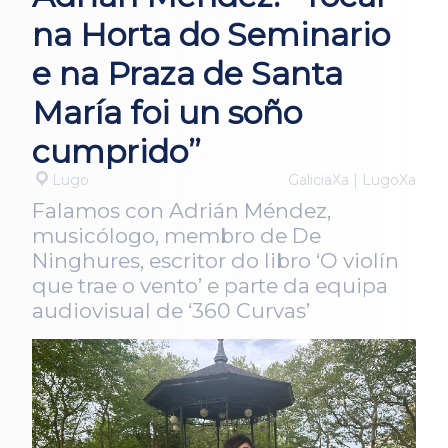
na Horta do Seminario
e na Praza de Santa
María foi un soño
cumprido”
Lugo
GaliciaXa | LugoXa
Falamos con Adrián Méndez,
musicólogo, membro de De
Ninghures, escritor do libro ‘O violín
que trae o vento’ e parte da equipa
audiovisual de ‘360 Curvas’