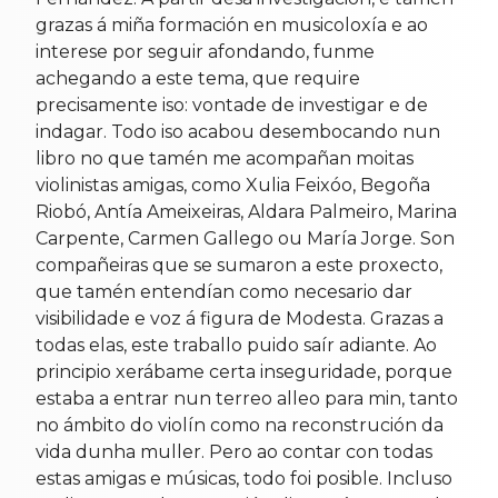
grazas á miña formación en musicoloxía e ao
interese por seguir afondando, funme
achegando a este tema, que require
precisamente iso: vontade de investigar e de
indagar. Todo iso acabou desembocando nun
libro no que tamén me acompañan moitas
violinistas amigas, como Xulia Feixóo, Begoña
Riobó, Antía Ameixeiras, Aldara Palmeiro, Marina
Carpente, Carmen Gallego ou María Jorge. Son
compañeiras que se sumaron a este proxecto,
que tamén entendían como necesario dar
visibilidade e voz á figura de Modesta. Grazas a
todas elas, este traballo puido saír adiante. Ao
principio xerábame certa inseguridade, porque
estaba a entrar nun terreo alleo para min, tanto
no ámbito do violín como na reconstrución da
vida dunha muller. Pero ao contar con todas
estas amigas e músicas, todo foi posible. Incluso