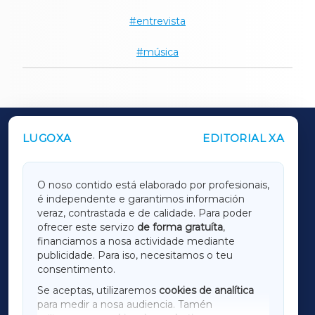
entrevista
música
LUGOXA
EDITORIAL XA
OUTROS PERIÓDICOS
GALICIAXA
O noso contido está elaborado por profesionais,
é independente e garantimos información
LUGOXA
veraz, contrastada e de calidade. Para poder
ofrecer este servizo
de forma gratuíta
,
financiamos a nosa actividade mediante
TERRACHAXA
publicidade. Para iso, necesitamos o teu
consentimento.
SARRIAXA
Se aceptas, utilizaremos
cookies de analítica
para medir a nosa audiencia. Tamén