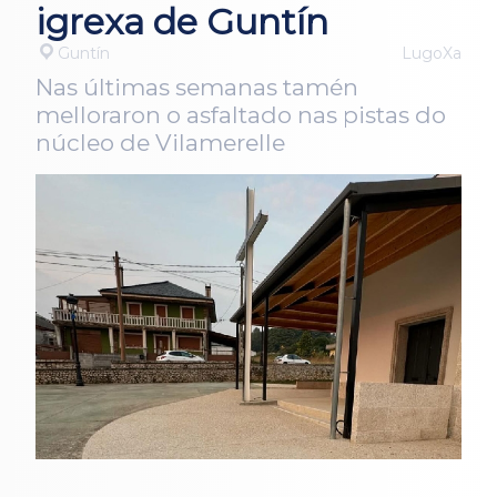
igrexa de Guntín
Guntín
LugoXa
Nas últimas semanas tamén
melloraron o asfaltado nas pistas do
núcleo de Vilamerelle