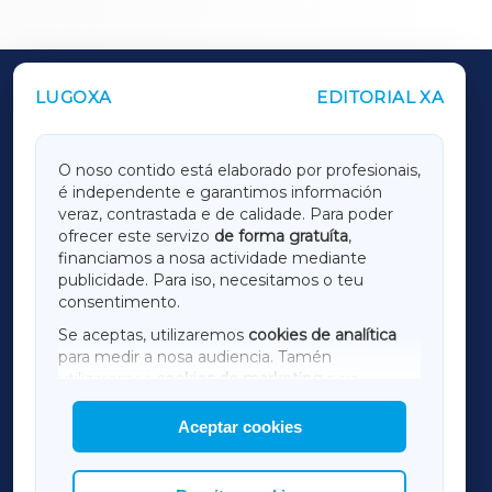
LUGOXA
EDITORIAL XA
OUTROS PERIÓDICOS
GALICIAXA
O noso contido está elaborado por profesionais,
é independente e garantimos información
LUGOXA
veraz, contrastada e de calidade. Para poder
ofrecer este servizo
de forma gratuíta
,
financiamos a nosa actividade mediante
TERRACHAXA
publicidade. Para iso, necesitamos o teu
consentimento.
SARRIAXA
Se aceptas, utilizaremos
cookies de analítica
para medir a nosa audiencia. Tamén
AMARIÑAXA
utilizaremos
cookies de marketing
para
mostrar publicidade de terceiros.
Aceptar cookies
RIBEIRASACRAXA
Así mesmo, podes personalizar a elección das
cookies que desexas permitir.
ACORUÑAXA